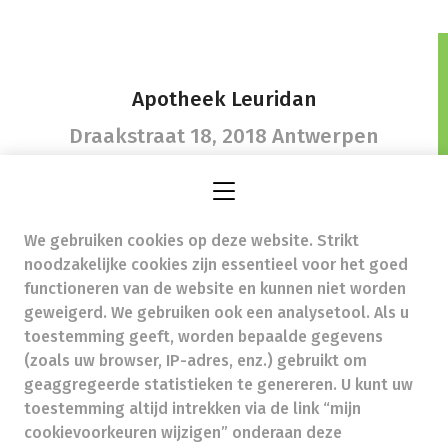
Apotheek Leuridan
Draakstraat 18,
2018 Antwerpen
We gebruiken cookies op deze website. Strikt
contact@apotheekleuridan.be
-
noodzakelijke cookies zijn essentieel voor het goed
Ondernemingsnummer (BTW nr.) (BE)0429088111
functioneren van de website en kunnen niet worden
Beroepstitel:
Apotheker werkzaam in België
geweigerd. We gebruiken ook een analysetool. Als u
toestemming geeft, worden bepaalde gegevens
Beroepsvereniging:
Algemene Pharmaceutische
Bond
autorisatienummer FAGG 110225
(zoals uw browser, IP-adres, enz.) gebruikt om
Valt onder toezicht van de Orde der Apothekers,
geaggregeerde statistieken te genereren. U kunt uw
02/537.42.67, Henri Jasparlaan 94 1060 Brussel
toestemming altijd intrekken via de link “mijn
Deontologie:
Code van de farmaceutische plichtenleer
cookievoorkeuren wijzigen” onderaan deze
Tarieven terugbetaalde zorg