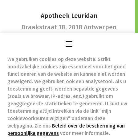
Apotheek Leuridan
Draakstraat 18,
2018 Antwerpen
We gebruiken cookies op deze website. Strikt
contact@apotheekleuridan.be
-
noodzakelijke cookies zijn essentieel voor het goed
Ondernemingsnummer (BTW nr.) (BE)0429088111
functioneren van de website en kunnen niet worden
Beroepstitel:
Apotheker werkzaam in België
geweigerd. We gebruiken ook een analysetool. Als u
toestemming geeft, worden bepaalde gegevens
Beroepsvereniging:
Algemene Pharmaceutische
Bond
autorisatienummer FAGG 110225
(zoals uw browser, IP-adres, enz.) gebruikt om
Valt onder toezicht van de Orde der Apothekers,
geaggregeerde statistieken te genereren. U kunt uw
02/537.42.67, Henri Jasparlaan 94 1060 Brussel
toestemming altijd intrekken via de link “mijn
Deontologie:
Code van de farmaceutische plichtenleer
cookievoorkeuren wijzigen” onderaan deze
Tarieven terugbetaalde zorg
webpagina. Zie ons
Beleid over de bescherming van
persoonlijke gegevens
voor meer informatie.